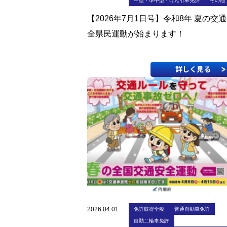
中型・準中型・けん引車免許
その他
【2026年7月1日号】令和8年 夏の交
全県民運動が始まります！
詳しく見る
2026.04.01
免許取得全般
普通自動車免許
自動二輪車免許