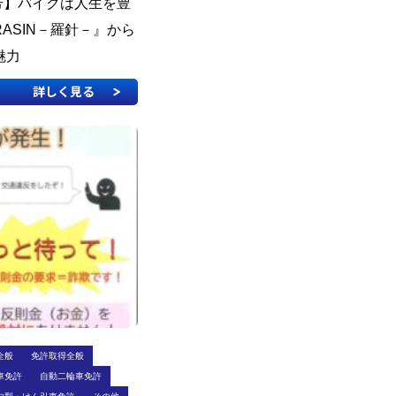
刊号】バイクは人生を豊
ASIN－羅針－』から
魅力
詳しく見る
全般
免許取得全般
車免許
自動二輪車免許