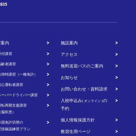
835
習案内
施設案内
原付講習
アクセス
高齢者講習
無料送迎バスのご案内
取得時講習（一種免許）
お知らせ
初心運転者講習
お問い合わせ・資料請求
ペーパードライバー講習
入校申込み
の
( オンライン )
運転再開支援講習
予約
（脳疾患）
個人情報保護方針
外国免許切替の
実技確認練習プラン
教習生用ページ