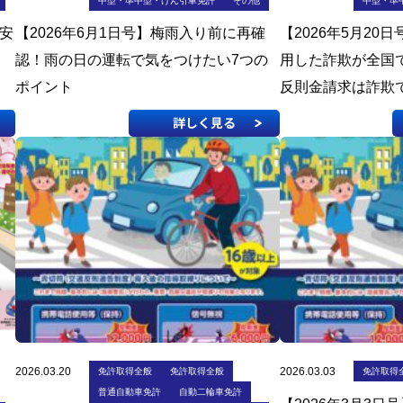
中型・準中型・けん引車免許
その他
中型・準
通安
【2026年6月1日号】梅雨入り前に再確
【2026年5月20
認！雨の日の運転で気をつけたい7つの
用した詐欺が全国
ポイント
反則金請求は詐欺
詳しく見る
2026.03.20
2026.03.03
免許取得全般
免許取得全般
免許取得
普通自動車免許
自動二輪車免許