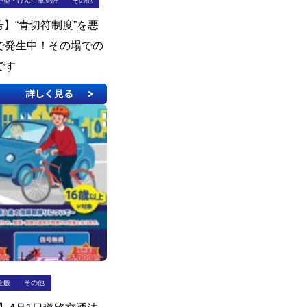
中型・けん引車免許
その他
日号】“青切符制度”を悪
で発生中！その場での
です
詳しく見る
全般
その他