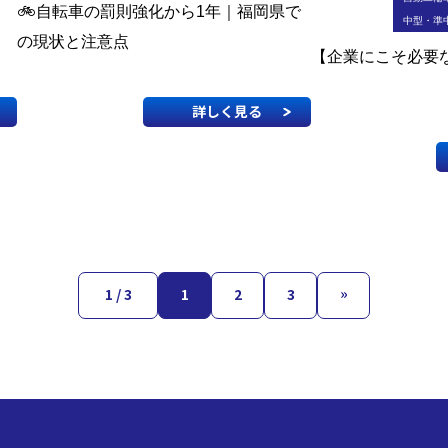
🚲自転車の罰則強化から1年｜福岡県で
中型・準
の現状と注意点
【企業にこそ必要
詳しく見る
»
1 / 3
1
2
3