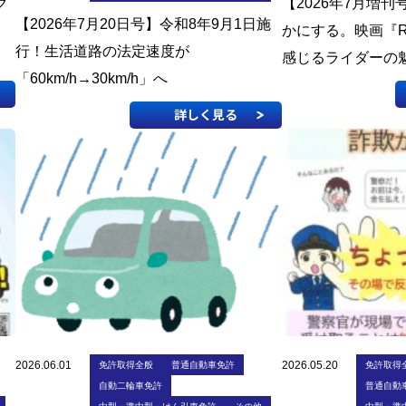
ク
【2026年7月増
【2026年7月20日号】令和8年9月1日施
かにする。映画『R
行！生活道路の法定速度が
感じるライダーの
「60km/h→30km/h」へ
詳しく見る
2026.06.01
2026.05.20
免許取得全般
普通自動車免許
免許取得
自動二輪車免許
普通自動