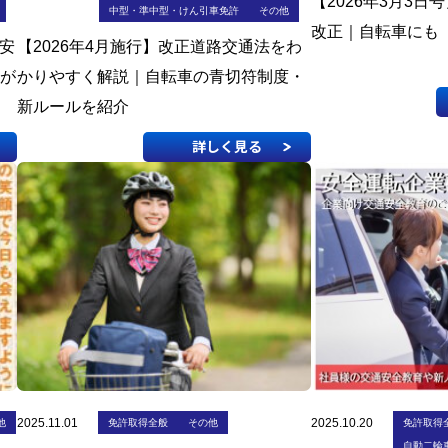
【2026年3月3日
中型・準中型・けん引車免許
その他
改正｜自転車にも
通安
【2026年4月施行】改正道路交通法をわ
活が
かりやすく解説｜自転車の青切符制度・
新ルールを紹介
詳しく見る
2025.11.01
2025.10.20
免許取得
他
免許取得全般
その他
自動二輪