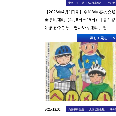
中型・準中型・けん引車免許
その他
【2026年4月1日号】令和8年 春の交
全県民運動（4月6日〜15日）｜新生
始まる今こそ「思いやり運転」を
詳しく見る
2025.12.02
免許取得全般
免許取得全般
その