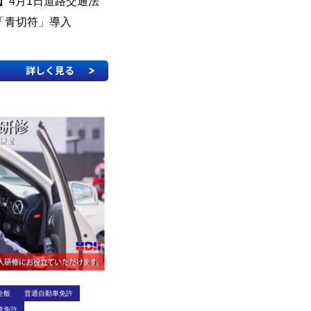
号】4月1日道路交通法
「青切符」導入
詳しく見る
全般
普通自動車免許
車免許