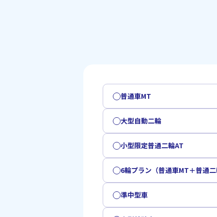
普通車MT
大型自動二輪
小型限定普通二輪AT
6輪プラン（普通車MT＋普通二
準中型車