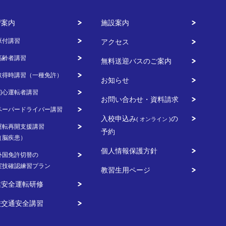
習案内
施設案内
0円（税込）
原付講習
アクセス
利用なし
高齢者講習
無料送迎バスのご案内
利用なし
取得時講習（一種免許）
お知らせ
利用なし
初心運転者講習
お問い合わせ・資料請求
ペーパードライバー講習
入校申込み
の
1,800円（非課税）
( オンライン )
運転再開支援講習
予約
（脳疾患）
1,100円（非課税）
個人情報保護方針
外国免許切替の
実技確認練習プラン
教習生用ページ
業安全運転研修
計算結果を印刷
校交通安全講習