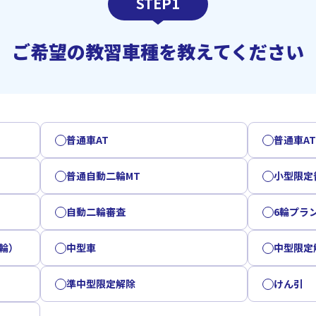
STEP1
ご希望の教習車種を教えてください
普通車AT
普通車A
普通自動二輪MT
小型限定
自動二輪審査
6輪プラ
輪）
中型車
中型限定
準中型限定解除
けん引