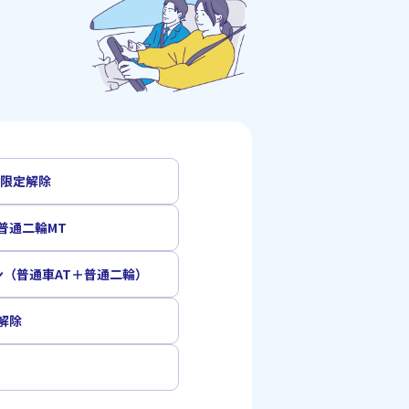
T限定解除
普通二輪MT
ン（普通車AT＋普通二輪）
解除