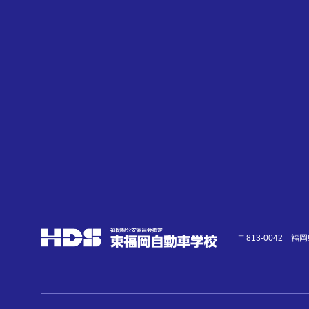
入校時
お問い合わせ・資料
入校時に必要な費用の内
〒813-0042 
車種
現有免