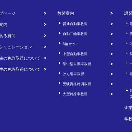
プページ
教習案内
講
スタンダードコース
普通自動車教習
案内
フリータイムコース
自動二輪車教習
ある質問
普通自動車用あんしんプラン
6輪セット
シミュレーション
自動二輪車用あんしんプラン
中型自動車教習
生の免許取得について
準中型自動車教習
仮運転免許試験手数料
生の免許取得について
けん引車教習
仮運転免許交付手数料
受験資格特例教習
大型特殊車教習
企
請求
入校申込み
の予約
( オンライン )
学