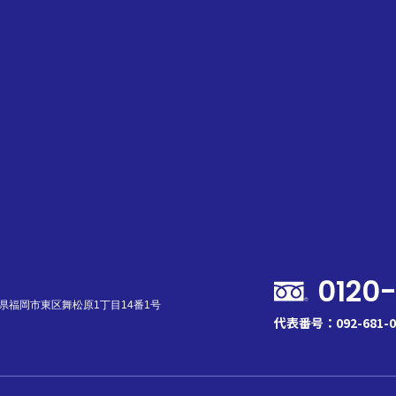
000,00
に必要な費用
請求
入校申込み
の予約
( オンライン )
訳
0120
福岡県福岡市東区舞松原1丁目14番1号
代表番号：092-681-0
許
技能時限
学科時限