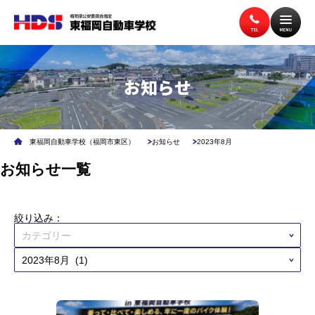
トップページ
入校案内
お知らせ
教習案内
講習案内
東福岡自動車学校（福岡市東区）
お知らせ
2023年8月
お知らせ一覧
施設案内
アクセス
絞り込み：
無料送迎バス
よくある質問
企業安全運転研修
学校交通安全講習